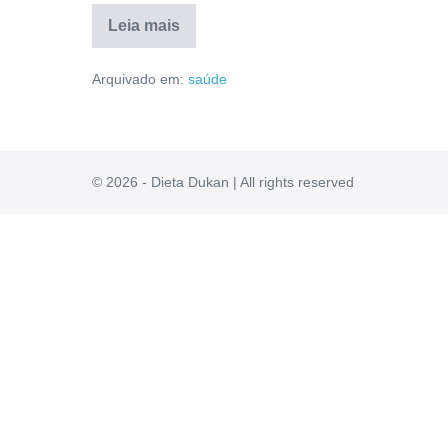
Leia mais
Gota
Africana
Arquivado em:
saúde
Max
Site
Oficial:
Mercado
Livre,
Reclamações,
Anvisa,
© 2026 - Dieta Dukan | All rights reserved
Reclame
Aqui
[RESENHA]