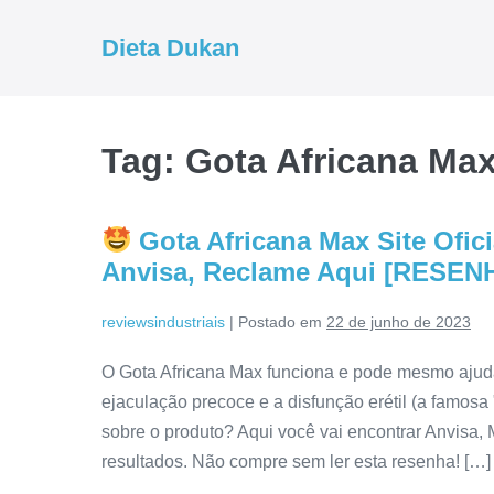
Ir
para
Dieta Dukan
o
conteúdo
Tag:
Gota Africana Ma
Gota Africana Max Site Ofic
Anvisa, Reclame Aqui [RESEN
reviewsindustriais
|
Postado em
22 de junho de 2023
O Gota Africana Max funciona e pode mesmo ajudar
ejaculação precoce e a disfunção erétil (a famos
sobre o produto? Aqui você vai encontrar Anvisa, 
resultados. Não compre sem ler esta resenha! […]