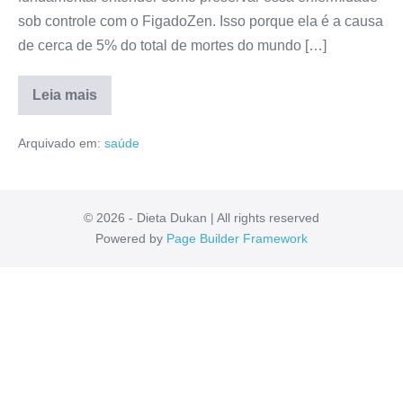
sob controle com o FigadoZen. Isso porque ela é a causa
de cerca de 5% do total de mortes do mundo […]
Leia mais
FigadoZen
Funciona?
Arquivado em:
saúde
Reclame
Aqui,
Modo
de
Uso,
Anvisa,
© 2026 - Dieta Dukan | All rights reserved
Reclamações
Powered by
Page Builder Framework
[RESENHA]