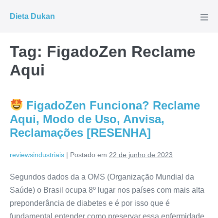
Ir
Dieta Dukan
para
Alte
men
o
conteúdo
Tag:
FigadoZen Reclame
Aqui
FigadoZen Funciona? Reclame
Aqui, Modo de Uso, Anvisa,
Reclamações [RESENHA]
reviewsindustriais
|
Postado em
22 de junho de 2023
Segundos dados da a OMS (Organização Mundial da
Saúde) o Brasil ocupa 8º lugar nos países com mais alta
preponderância de diabetes e é por isso que é
fundamental entender como preservar essa enfermidade