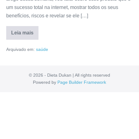
um sucesso total na internet, mostrar todos os seus
benefícios, riscos e revelar se ele […]
Leia mais
FenoPower
Site
Arquivado em:
saúde
Oficial:
Composição,
Valor,
Depoimentos,
Mercado
Livre
© 2026 - Dieta Dukan | All rights reserved
[RESENHA]
Powered by
Page Builder Framework