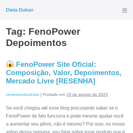
Ir
Dieta Dukan
para
Alte
men
o
conteúdo
Tag:
FenoPower
Depoimentos
FenoPower Site Oficial:
Composição, Valor, Depoimentos,
Mercado Livre [RESENHA]
reviewsindustriais
|
Postado em
23 de agosto de 2023
Se você chegou até esse blog procurando saber se o
FenoPower de fato funciona e pode mesmo ajudar você
a aumentar seu pênis, não é mesmo? Por isso, no nosso
artigo dessa semana, vou falar sobre esse produto que é