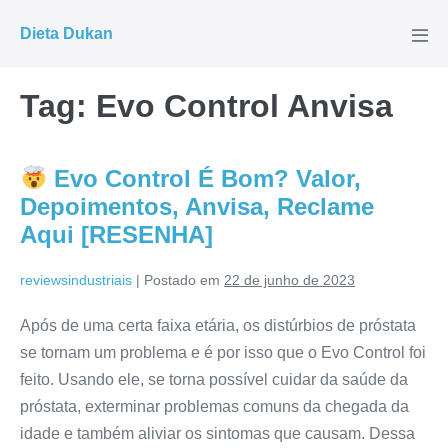
Ir
Dieta Dukan
para
Alte
men
o
conteúdo
Tag:
Evo Control Anvisa
Evo Control É Bom? Valor,
Depoimentos, Anvisa, Reclame
Aqui [RESENHA]
reviewsindustriais
|
Postado em
22 de junho de 2023
Após de uma certa faixa etária, os distúrbios de próstata
se tornam um problema e é por isso que o Evo Control foi
feito. Usando ele, se torna possível cuidar da saúde da
próstata, exterminar problemas comuns da chegada da
idade e também aliviar os sintomas que causam. Dessa