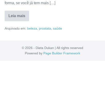
forma, se você já tem mais […]
Leia mais
Evo
Control
Arquivado em:
beleza
,
prostata
,
saúde
É
Bom?
Valor,
Depoimentos,
Anvisa,
Reclame
© 2026 - Dieta Dukan | All rights reserved
Aqui
Powered by
Page Builder Framework
[RESENHA]