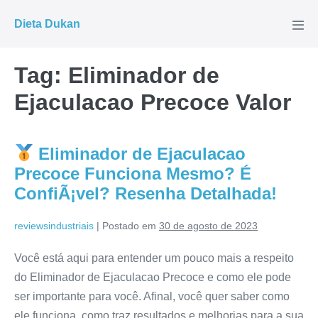
Ir
Dieta Dukan
para
Alte
men
o
conteúdo
Tag:
Eliminador de
Ejaculacao Precoce Valor
Eliminador de Ejaculacao
Precoce Funciona Mesmo? É
ConfiÃ¡vel? Resenha Detalhada!
reviewsindustriais
|
Postado em
30 de agosto de 2023
Você está aqui para entender um pouco mais a respeito
do Eliminador de Ejaculacao Precoce e como ele pode
ser importante para você. Afinal, você quer saber como
ele funciona, como traz resultados e melhorias para a sua