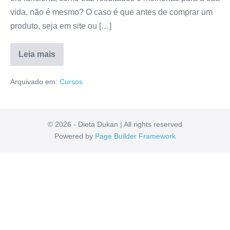
vida, não é mesmo? O caso é que antes de comprar um
produto, seja em site ou […]
Leia mais
Eliminador
de
Arquivado em:
Cursos
Ejaculacao
Precoce
Funciona
Mesmo?
É
ConfiÃ¡vel?
© 2026 - Dieta Dukan | All rights reserved
Resenha
Powered by
Page Builder Framework
Detalhada!