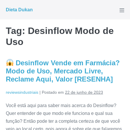
Ir
Dieta Dukan
para
Alte
men
o
conteúdo
Tag:
Desinflow Modo de
Uso
Desinflow Vende em Farmácia?
Modo de Uso, Mercado Livre,
Reclame Aqui, Valor [RESENHA]
reviewsindustriais
|
Postado em
22 de junho de 2023
Você está aqui para saber mais acerca do Desinflow?
Quer entender de que modo ele funciona e qual sua
função? Então pode ter a completa certeza de que você
veio ao local certo, pois agora é sobre ele que falaremos.