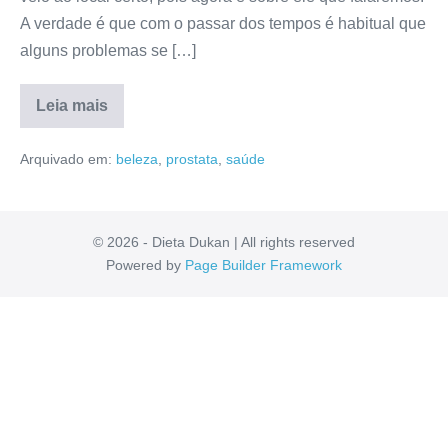
A verdade é que com o passar dos tempos é habitual que
alguns problemas se […]
Leia mais
Desinflow
Vende
Arquivado em:
beleza
,
prostata
,
saúde
em
Farmácia?
Modo
de
Uso,
Mercado
© 2026 - Dieta Dukan | All rights reserved
Livre,
Powered by
Page Builder Framework
Reclame
Aqui,
Valor
[RESENHA]