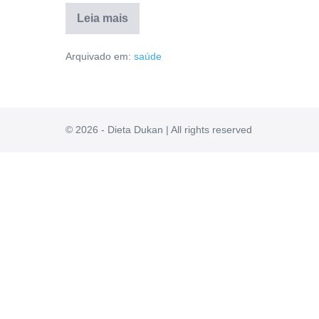
Leia mais
Capsicum
É
Arquivado em:
saúde
Bom?
Anvisa,
Como
Usar,
Avaliação,
Composição
[RESENHA]
© 2026 - Dieta Dukan | All rights reserved