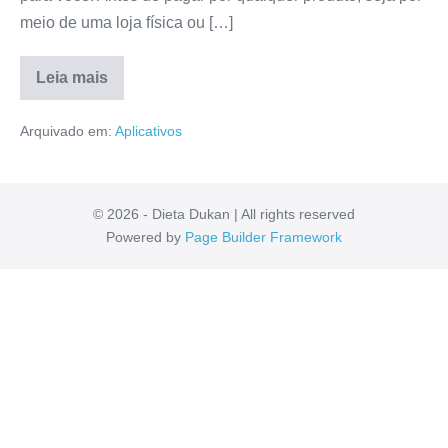
meio de uma loja física ou […]
Leia mais
App
Avalia
Arquivado em:
Aplicativos
Money
Vale
a
pena?
É
ConfiÃ¡vel?
© 2026 - Dieta Dukan | All rights reserved
Confira
Powered by
Page Builder Framework
Tudo
Aqui!