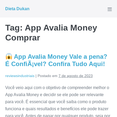
Ir
Dieta Dukan
para
Alte
men
o
conteúdo
Tag:
App Avalia Money
Comprar
App Avalia Money Vale a pena?
É ConfiÃ¡vel? Confira Tudo Aqui!
reviewsindustriais
|
Postado em
7 de agosto de 2023
Você veio aqui com o objetivo de compreender melhor o
App Avalia Money e decidir se ele pode ser relevante
para você. É essencial que você saiba como o produto
funciona e quais resultados e benefícios ele pode trazer
para você. Antes de pagar por qualquer produto, seja por