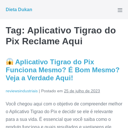
Ir
Dieta Dukan
para
Alte
men
o
conteúdo
Tag:
Aplicativo Tigrao do
Pix Reclame Aqui
Aplicativo Tigrao do Pix
Funciona Mesmo? É Bom Mesmo?
Veja a Verdade Aqui!
reviewsindustriais
|
Postado em
25 de julho de 2023
Você chegou aqui com o objetivo de compreender melhor
o Aplicativo Tigrao do Pix e decidir se ele é relevante
para a sua vida. É essencial que você saiba como o
produto funciona e quais resultados e vantagens ele