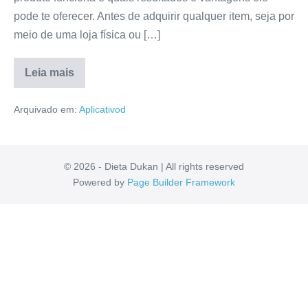
pode te oferecer. Antes de adquirir qualquer item, seja por
meio de uma loja física ou […]
Leia mais
Aplicativo
Tigrao
Arquivado em:
Aplicativod
do
Pix
Funciona
Mesmo?
É
Bom
© 2026 - Dieta Dukan | All rights reserved
Mesmo?
Powered by
Page Builder Framework
Veja
a
Verdade
Aqui!