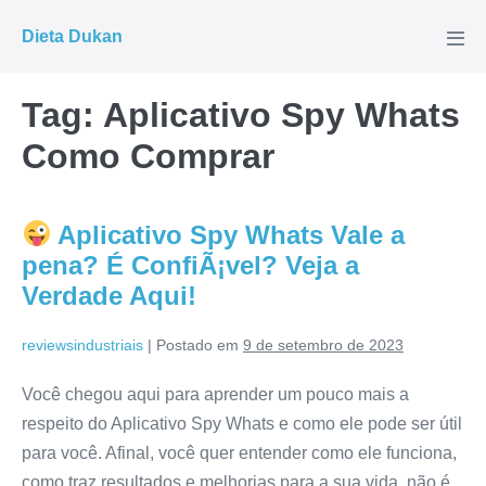
Ir
Dieta Dukan
para
Alte
men
o
conteúdo
Tag:
Aplicativo Spy Whats
Como Comprar
Aplicativo Spy Whats Vale a
pena? É ConfiÃ¡vel? Veja a
Verdade Aqui!
reviewsindustriais
|
Postado em
9 de setembro de 2023
Você chegou aqui para aprender um pouco mais a
respeito do Aplicativo Spy Whats e como ele pode ser útil
para você. Afinal, você quer entender como ele funciona,
como traz resultados e melhorias para a sua vida, não é