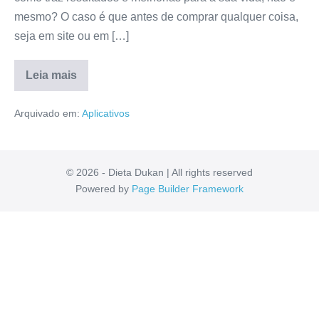
mesmo? O caso é que antes de comprar qualquer coisa,
seja em site ou em […]
Leia mais
Aplicativo
Spy
Arquivado em:
Aplicativos
Whats
Vale
a
pena?
É
ConfiÃ¡vel?
© 2026 - Dieta Dukan | All rights reserved
Veja
Powered by
Page Builder Framework
a
Verdade
Aqui!