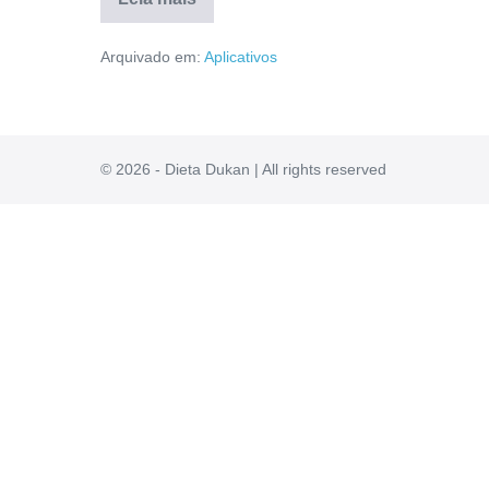
Aplicativo
Meu
Arquivado em:
Aplicativos
Coroa
Rico
Vale
a
pena?
É
ConfiÃ¡vel?
© 2026 - Dieta Dukan | All rights reserved
Resenha
Completa!