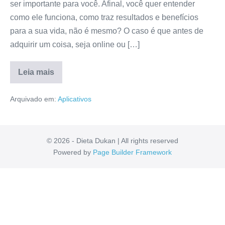
ser importante para você. Afinal, você quer entender
como ele funciona, como traz resultados e benefícios
para a sua vida, não é mesmo? O caso é que antes de
adquirir um coisa, seja online ou […]
Leia mais
Aplicativo
Lucrando
Arquivado em:
Aplicativos
com
o
Google
Vale
a
pena?
© 2026 - Dieta Dukan | All rights reserved
É
Powered by
Page Builder Framework
Bom
Mesmo?
Resenha
Completa!