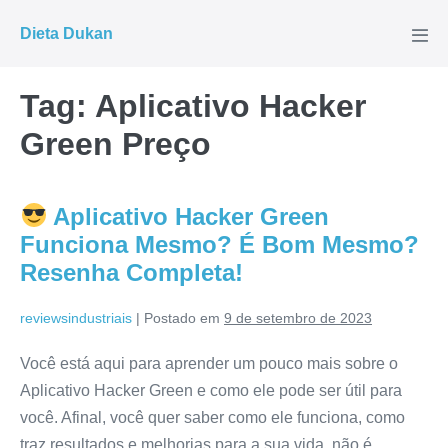
Ir
Dieta Dukan
para
Alte
men
o
conteúdo
Tag:
Aplicativo Hacker
Green Preço
Aplicativo Hacker Green
Funciona Mesmo? É Bom Mesmo?
Resenha Completa!
reviewsindustriais
|
Postado em
9 de setembro de 2023
Você está aqui para aprender um pouco mais sobre o
Aplicativo Hacker Green e como ele pode ser útil para
você. Afinal, você quer saber como ele funciona, como
traz resultados e melhorias para a sua vida, não é