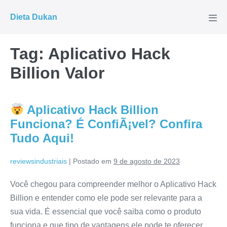
Ir
Dieta Dukan
para
Alte
men
o
conteúdo
Tag:
Aplicativo Hack
Billion Valor
Aplicativo Hack Billion
Funciona? É ConfiÃ¡vel? Confira
Tudo Aqui!
reviewsindustriais
|
Postado em
9 de agosto de 2023
Você chegou para compreender melhor o Aplicativo Hack
Billion e entender como ele pode ser relevante para a
sua vida. É essencial que você saiba como o produto
funciona e que tipo de vantagens ele pode te oferecer.