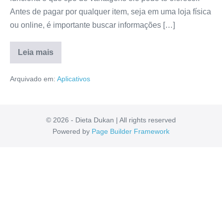
Antes de pagar por qualquer item, seja em uma loja física
ou online, é importante buscar informações […]
Leia mais
Aplicativo
Hack
Arquivado em:
Aplicativos
Billion
Funciona?
É
ConfiÃ¡vel?
Confira
Tudo
© 2026 - Dieta Dukan | All rights reserved
Aqui!
Powered by
Page Builder Framework