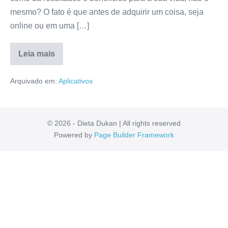
mesmo? O fato é que antes de adquirir um coisa, seja
online ou em uma […]
Leia mais
Aplicativo
Fofoca
Arquivado em:
Aplicativos
Pix
Funciona
Mesmo?
É
ConfiÃ¡vel?
Resenha
© 2026 - Dieta Dukan | All rights reserved
Detalhada!
Powered by
Page Builder Framework