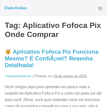
Ir
Dieta Dukan
para
Alte
men
o
conteúdo
Tag:
Aplicativo Fofoca Pix
Onde Comprar
Aplicativo Fofoca Pix Funciona
Mesmo? É ConfiÃ¡vel? Resenha
Detalhada!
reviewsindustriais
|
Postado em
29 de agosto de 2023
Você chegou aqui para aprender um pouco mais a
respeito do Aplicativo Fofoca Pix e como ele pode ser útil
para você. Afinal, você quer entender como ele funciona,
como dá resultados e benefícios para a sua vida, não é