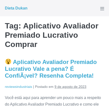
Ir
Dieta Dukan
para
Alte
men
o
conteúdo
Tag:
Aplicativo Avaliador
Premiado Lucrativo
Comprar
Aplicativo Avaliador Premiado
Lucrativo Vale a pena? É
ConfiÃ¡vel? Resenha Completa!
reviewsindustriais
|
Postado em
9 de agosto de 2023
Você está aqui para aprender um pouco mais a respeito
do Aplicativo Avaliador Premiado Lucrativo e como ele