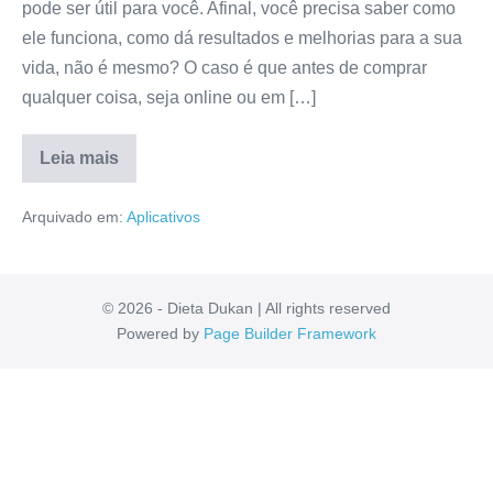
pode ser útil para você. Afinal, você precisa saber como
ele funciona, como dá resultados e melhorias para a sua
vida, não é mesmo? O caso é que antes de comprar
qualquer coisa, seja online ou em […]
Leia mais
Aplicativo
Avaliador
Arquivado em:
Aplicativos
Premiado
Lucrativo
Vale
a
pena?
É
© 2026 - Dieta Dukan | All rights reserved
ConfiÃ¡vel?
Powered by
Page Builder Framework
Resenha
Completa!