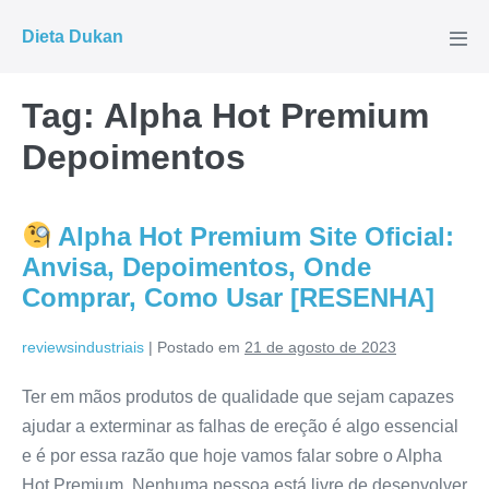
Ir
Dieta Dukan
para
Alte
men
o
conteúdo
Tag:
Alpha Hot Premium
Depoimentos
Alpha Hot Premium Site Oficial:
Anvisa, Depoimentos, Onde
Comprar, Como Usar [RESENHA]
reviewsindustriais
|
Postado em
21 de agosto de 2023
Ter em mãos produtos de qualidade que sejam capazes
ajudar a exterminar as falhas de ereção é algo essencial
e é por essa razão que hoje vamos falar sobre o Alpha
Hot Premium. Nenhuma pessoa está livre de desenvolver