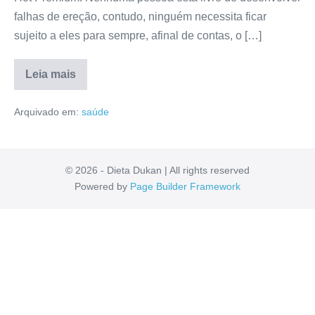
falhas de ereção, contudo, ninguém necessita ficar
sujeito a eles para sempre, afinal de contas, o […]
Leia mais
Alpha
Hot
Arquivado em:
saúde
Premium
Site
Oficial:
Anvisa,
Depoimentos,
Onde
© 2026 - Dieta Dukan | All rights reserved
Comprar,
Powered by
Page Builder Framework
Como
Usar
[RESENHA]