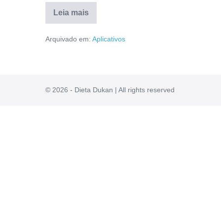
Leia mais
Algoritmo
Multiplicador
Arquivado em:
Aplicativos
Funciona?
É
ConfiÃ¡vel?
Veja
a
Verdade
Aqui!
© 2026 - Dieta Dukan | All rights reserved