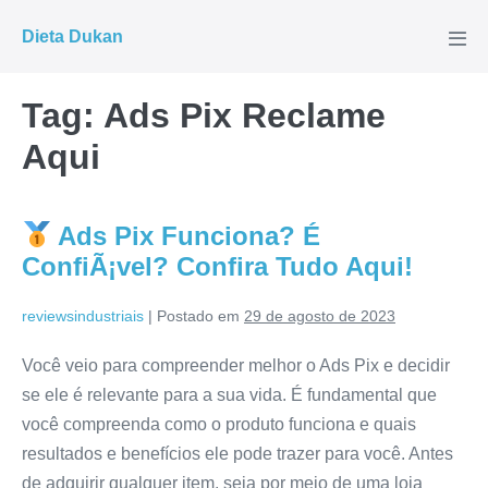
Ir
Dieta Dukan
para
Alte
men
o
conteúdo
Tag:
Ads Pix Reclame
Aqui
Ads Pix Funciona? É
ConfiÃ¡vel? Confira Tudo Aqui!
reviewsindustriais
|
Postado em
29 de agosto de 2023
Você veio para compreender melhor o Ads Pix e decidir
se ele é relevante para a sua vida. É fundamental que
você compreenda como o produto funciona e quais
resultados e benefícios ele pode trazer para você. Antes
de adquirir qualquer item, seja por meio de uma loja