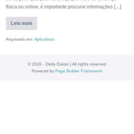
física ou online, é importante procurar informações […]
Leia mais
Ads
Pix
Arquivado em:
Aplicativos
Funciona?
É
ConfiÃ¡vel?
Confira
Tudo
Aqui!
© 2026 - Dieta Dukan | All rights reserved
Powered by
Page Builder Framework