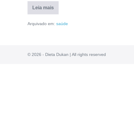
Leia mais
Abstiny
Funciona?
Arquivado em:
saúde
Reclame
Aqui,
Fórmula,
Como
Usar,
Avaliação
[RESENHA]
© 2026 - Dieta Dukan | All rights reserved