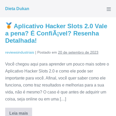
Ir
Dieta Dukan
para
Alte
men
o
conteúdo
Aplicativo Hacker Slots 2.0 Vale
a pena? É ConfiÃ¡vel? Resenha
Detalhada!
reviewsindustriais
|
Postado em
20 de setembro de 2023
Você chegou aqui para aprender um pouco mais sobre o
Aplicativo Hacker Slots 2.0 e como ele pode ser
importante para você. Afinal, você quer saber como ele
funciona, como traz resultados e melhorias para a sua
vida, não é mesmo? O caso é que antes de adquirir um
coisa, seja online ou em uma […]
Leia mais