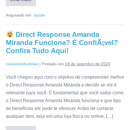
Hidra
Pele
Arquivado em:
saúde
Serum
Site
Oficial:
Reclame
Direct Response Amanda
Aqui,
Composição,
Miranda Funciona? É ConfiÃ¡vel?
Anvisa,
Preço
Confira Tudo Aqui!
[RESENHA]
reviewsindustriais
|
Postado em
18 de setembro de 2023
Você chegou aqui com o objetivo de compreender melhor
o Direct Response Amanda Miranda e decidir se ele é
relevante para você. É fundamental que você saiba como
o Direct Response Amanda Miranda funciona e que tipo
de benefícios ele pode te oferecer. Antes de comprar
qualquer item, seja em uma loja física ou online, […]