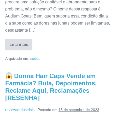
procura uma solução confiável e abrangente para o
problema, não é mesmo? O nome dessa resposta é
Audium Gotas! Bem, quem suporta essa condição dia a
dia sabe como as dores nas juntas podem ser limitantes,
desgastante […]
Leia mais
Audium
Gotas
Arquivado em:
saúde
Funciona?
Onde
Comprar,
Reclamações,
Donna Hair Caps Vende em
Bula,
Anvisa
Farmácia? Bula, Depoimentos,
[RESENHA]
Reclame Aqui, Reclamações
[RESENHA]
reviewsindustriais
|
Postado em
15 de setembro de 2023