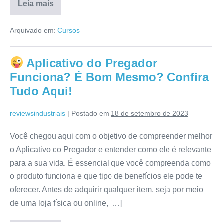
Leia mais
Direct
Response
Arquivado em:
Cursos
Amanda
Miranda
Funciona?
É
Aplicativo do Pregador
ConfiÃ¡vel?
Confira
Funciona? É Bom Mesmo? Confira
Tudo
Aqui!
Tudo Aqui!
reviewsindustriais
|
Postado em
18 de setembro de 2023
Você chegou aqui com o objetivo de compreender melhor
o Aplicativo do Pregador e entender como ele é relevante
para a sua vida. É essencial que você compreenda como
o produto funciona e que tipo de benefícios ele pode te
oferecer. Antes de adquirir qualquer item, seja por meio
de uma loja física ou online, […]