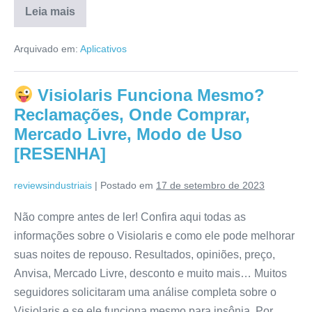
Leia mais
Aplicativo
do
Arquivado em:
Aplicativos
Pregador
Funciona?
É
Bom
Visiolaris Funciona Mesmo?
Mesmo?
Confira
Reclamações, Onde Comprar,
Tudo
Aqui!
Mercado Livre, Modo de Uso
[RESENHA]
reviewsindustriais
|
Postado em
17 de setembro de 2023
Não compre antes de ler! Confira aqui todas as
informações sobre o Visiolaris e como ele pode melhorar
suas noites de repouso. Resultados, opiniões, preço,
Anvisa, Mercado Livre, desconto e muito mais… Muitos
seguidores solicitaram uma análise completa sobre o
Visiolaris e se ele funciona mesmo para insônia. Por