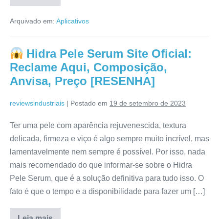
Aplicativo
Hacker
Arquivado em:
Aplicativos
Slots
2.0
Vale
a
Hidra Pele Serum Site Oficial:
pena?
É
Reclame Aqui, Composição,
ConfiÃ¡vel?
Resenha
Anvisa, Preço [RESENHA]
Detalhada!
reviewsindustriais
|
Postado em
19 de setembro de 2023
Ter uma pele com aparência rejuvenescida, textura
delicada, firmeza e viço é algo sempre muito incrível, mas
lamentavelmente nem sempre é possível. Por isso, nada
mais recomendado do que informar-se sobre o Hidra
Pele Serum, que é a solução definitiva para tudo isso. O
fato é que o tempo e a disponibilidade para fazer um […]
Leia mais