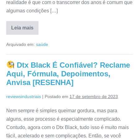
realidade é que com o transcorrer dos anos é comum que
algumas condições […]
Leia mais
FigLiver
Funciona
Arquivado em:
saúde
Mesmo?
Avaliação,
Composição,
Como
Dtx Black É Confiável? Reclame
Comprar,
Como
Aqui, Fórmula, Depoimentos,
Usar
[RESENHA]
Anvisa [RESENHA]
reviewsindustriais
|
Postado em
17 de setembro de 2023
Nem sempre é simples queimar gordura, mas para
alguns, esse processo é especialmente complicado.
Contudo, agora com o Dtx Black, tudo isso é muito mais
fácil, acelerado e sem complicações. Então, se você