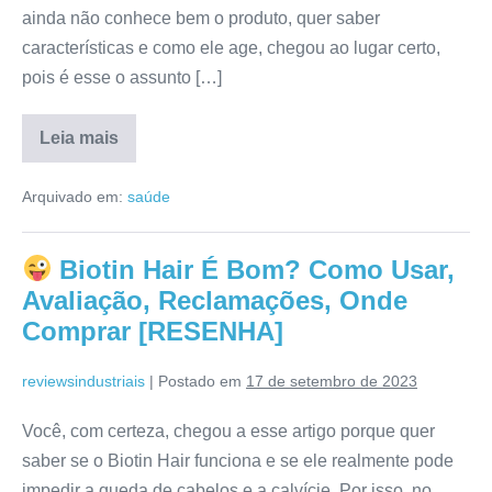
ainda não conhece bem o produto, quer saber
características e como ele age, chegou ao lugar certo,
pois é esse o assunto […]
Leia mais
Dtx
Black
Arquivado em:
saúde
É
Confiável?
Reclame
Aqui,
Biotin Hair É Bom? Como Usar,
Fórmula,
Depoimentos,
Avaliação, Reclamações, Onde
Anvisa
[RESENHA]
Comprar [RESENHA]
reviewsindustriais
|
Postado em
17 de setembro de 2023
Você, com certeza, chegou a esse artigo porque quer
saber se o Biotin Hair funciona e se ele realmente pode
impedir a queda de cabelos e a calvície. Por isso, no