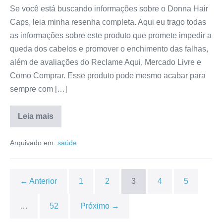
Se você está buscando informações sobre o Donna Hair
Caps, leia minha resenha completa. Aqui eu trago todas
as informações sobre este produto que promete impedir a
queda dos cabelos e promover o enchimento das falhas,
além de avaliações do Reclame Aqui, Mercado Livre e
Como Comprar. Esse produto pode mesmo acabar para
sempre com […]
Leia mais
Donna
Hair
Arquivado em:
saúde
Caps
Vende
em
Farmácia?
Bula,
← Anterior
1
2
3
4
5
Depoimentos,
Reclame
Aqui,
…
52
Próximo →
Reclamações
[RESENHA]