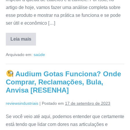
artigo de hoje, vamos fazer uma análise completa sobre
esse produto e mostrar na prática se funciona e se pode
ser útil e econômico […]
Leia mais
Biotin
Hair
Arquivado em:
saúde
É
Bom?
Como
Usar,
Audium Gotas Funciona? Onde
Avaliação,
Reclamações,
Comprar, Reclamações, Bula,
Onde
Comprar
Anvisa [RESENHA]
[RESENHA]
reviewsindustriais
|
Postado em
17 de setembro de 2023
Se você veio até aqui, podemos entender que certamente
está tendo que lidar com dores nas articulações e