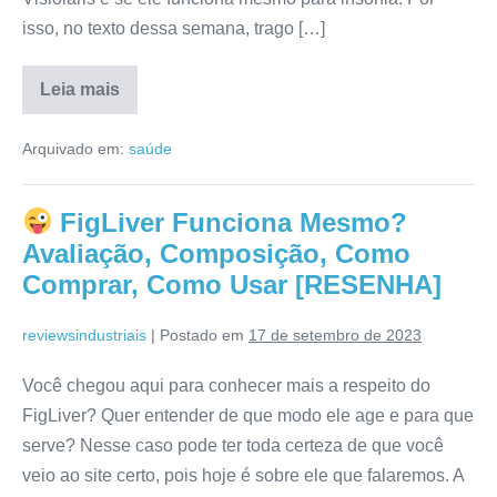
isso, no texto dessa semana, trago […]
Leia mais
Visiolaris
Funciona
Arquivado em:
saúde
Mesmo?
Reclamações,
Onde
Comprar,
FigLiver Funciona Mesmo?
Mercado
Livre,
Avaliação, Composição, Como
Modo
de
Comprar, Como Usar [RESENHA]
Uso
[RESENHA]
reviewsindustriais
|
Postado em
17 de setembro de 2023
Você chegou aqui para conhecer mais a respeito do
FigLiver? Quer entender de que modo ele age e para que
serve? Nesse caso pode ter toda certeza de que você
veio ao site certo, pois hoje é sobre ele que falaremos. A