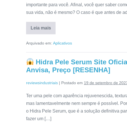
importante para você. Afinal, você quer saber com
sua vida, não é mesmo? O caso é que antes de adq
Leia mais
Aplicativo
Hacker
Arquivado em:
Aplicativos
Slots
2.0
Vale
a
Hidra Pele Serum Site Ofici
pena?
É
Anvisa, Preço [RESENHA]
ConfiÃ¡vel?
Resenha
Detalhada!
reviewsindustriais
|
Postado em
19 de setembro de 202
Ter uma pele com aparência rejuvenescida, textura 
mas lamentavelmente nem sempre é possível. Por
o Hidra Pele Serum, que é a solução definitiva par
fazer um […]