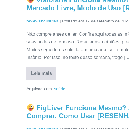
Confira
Mercado Livre, Modo de Uso 
Tudo
Aqui!
reviewsindustriais
|
Postado em
17 de setembro de 202
Não compre antes de ler! Confira aqui todas as in
suas noites de repouso. Resultados, opiniões, pr
Muitos seguidores solicitaram uma análise comple
insônia. Por isso, no texto dessa semana, trago […
Leia mais
Visiolaris
Funciona
Arquivado em:
saúde
Mesmo?
Reclamações,
Onde
Comprar,
FigLiver Funciona Mesmo? 
Mercado
Livre,
Comprar, Como Usar [RESENH
Modo
de
Uso