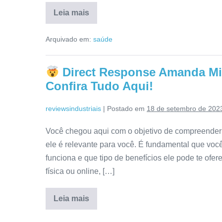
Leia mais
Hidra
Pele
Arquivado em:
saúde
Serum
Site
Oficial:
Reclame
Direct Response Amanda Mi
Aqui,
Composição,
Confira Tudo Aqui!
Anvisa,
Preço
[RESENHA]
reviewsindustriais
|
Postado em
18 de setembro de 202
Você chegou aqui com o objetivo de compreender
ele é relevante para você. É fundamental que v
funciona e que tipo de benefícios ele pode te ofer
física ou online, […]
Leia mais
Direct
Response