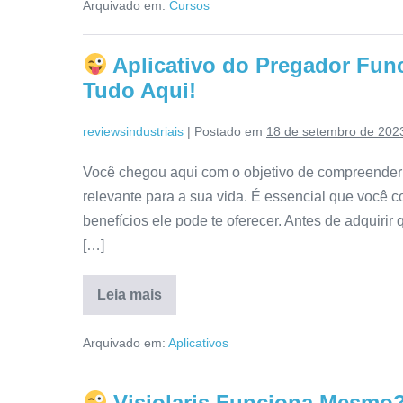
Arquivado em:
Cursos
Amanda
Miranda
Funciona?
É
Aplicativo do Pregador Fu
ConfiÃ¡vel?
Confira
Tudo Aqui!
Tudo
Aqui!
reviewsindustriais
|
Postado em
18 de setembro de 202
Você chegou aqui com o objetivo de compreender 
relevante para a sua vida. É essencial que você 
benefícios ele pode te oferecer. Antes de adquirir 
[…]
Leia mais
Aplicativo
do
Arquivado em:
Aplicativos
Pregador
Funciona?
É
Bom
Visiolaris Funciona Mesmo
Mesmo?