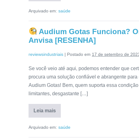
Biotin
Hair
Arquivado em:
saúde
É
Bom?
Como
Usar,
Audium Gotas Funciona? On
Avaliação,
Reclamações,
Anvisa [RESENHA]
Onde
Comprar
[RESENHA]
reviewsindustriais
|
Postado em
17 de setembro de 202
Se você veio até aqui, podemos entender que cert
procura uma solução confiável e abrangente par
Audium Gotas! Bem, quem suporta essa condição 
limitantes, desgastante […]
Leia mais
Audium
Gotas
Arquivado em:
saúde
Funciona?
Onde
Comprar,