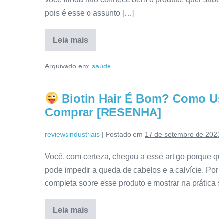
pois é esse o assunto […]
Leia mais
Dtx
Black
Arquivado em:
saúde
É
Confiável?
Reclame
Aqui,
Biotin Hair É Bom? Como Us
Fórmula,
Depoimentos,
Comprar [RESENHA]
Anvisa
[RESENHA]
reviewsindustriais
|
Postado em
17 de setembro de 202
Você, com certeza, chegou a esse artigo porque qu
pode impedir a queda de cabelos e a calvície. Por
completa sobre esse produto e mostrar na prática 
Leia mais