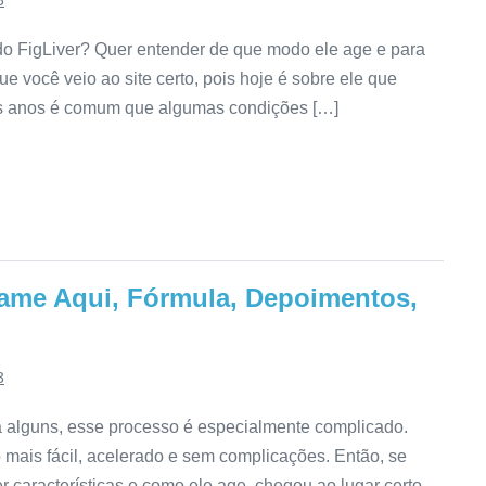
3
do FigLiver? Quer entender de que modo ele age e para
e você veio ao site certo, pois hoje é sobre ele que
dos anos é comum que algumas condições […]
lame Aqui, Fórmula, Depoimentos,
3
 alguns, esse processo é especialmente complicado.
 mais fácil, acelerado e sem complicações. Então, se
 características e como ele age, chegou ao lugar certo,