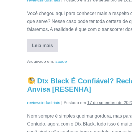
reviewsindustriais
|
Postado em
17 de setembro de 202
[RESENHA]
Você chegou aqui para conhecer mais a respeito 
que serve? Nesse caso pode ter toda certeza de qu
falaremos. A realidade é que com o transcorrer 
Leia mais
FigLiver
Funciona
Arquivado em:
saúde
Mesmo?
Avaliação,
Composição,
Como
Dtx Black É Confiável? Rec
Comprar,
Como
Anvisa [RESENHA]
Usar
[RESENHA]
reviewsindustriais
|
Postado em
17 de setembro de 202
Nem sempre é simples queimar gordura, mas para
Contudo, agora com o Dtx Black, tudo isso é muito
você ainda não conhece bem o produto, quer saber